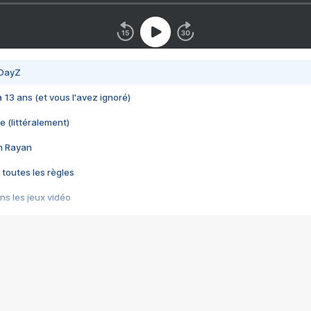
 DayZ
 a 13 ans (et vous l'avez ignoré)
e (littéralement)
im Rayan
 toutes les règles
s les jeux vidéo
us choquant de Rockstar ? - Le scandale BULLY
e plus moche de Steam
du RÊVE tourne au CAUCHEMAR
pendant 8 heures