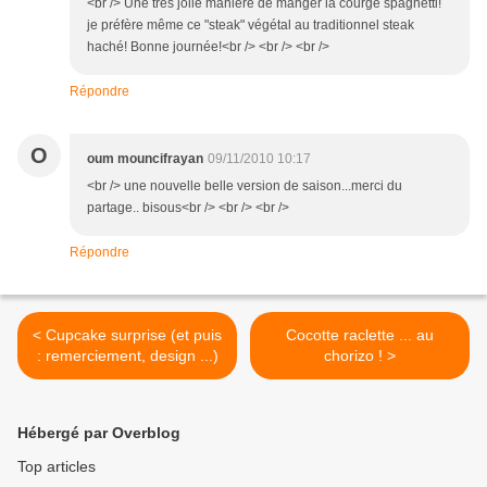
<br /> Une très jolie manière de manger la courge spaghetti!
je préfère même ce "steak" végétal au traditionnel steak
haché! Bonne journée!<br /> <br /> <br />
Répondre
O
oum mouncifrayan
09/11/2010 10:17
<br /> une nouvelle belle version de saison...merci du
partage.. bisous<br /> <br /> <br />
Répondre
< Cupcake surprise (et puis
Cocotte raclette ... au
: remerciement, design ...)
chorizo ! >
Hébergé par Overblog
Top articles