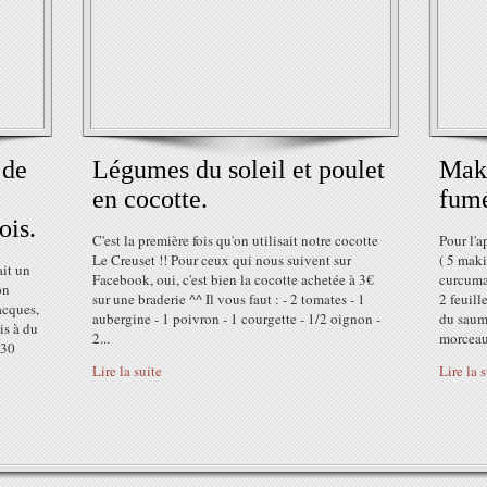
 de
Légumes du soleil et poulet
Maki
en cocotte.
fum
ois.
C'est la première fois qu'on utilisait notre cocotte
Pour l'a
Le Creuset !! Pour ceux qui nous suivent sur
( 5 maki
ait un
Facebook, oui, c'est bien la cocotte achetée à 3€
curcuma 
on
sur une braderie ^^ Il vous faut : - 2 tomates - 1
2 feuill
acques,
aubergine - 1 poivron - 1 courgette - 1/2 oignon -
du saumo
is à du
2...
morceau
 30
Lire la suite
Lire la 