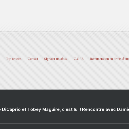
Top articles
Contact
Signaler un abus
C.G.U.
Rémunération en droits d'aut
 DiCaprio et Tobey Maguire, c'est lui ! Rencontre avec Dam