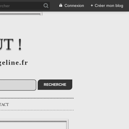
Connexion
+
Créer mon blog
T !
eline.fr
TACT