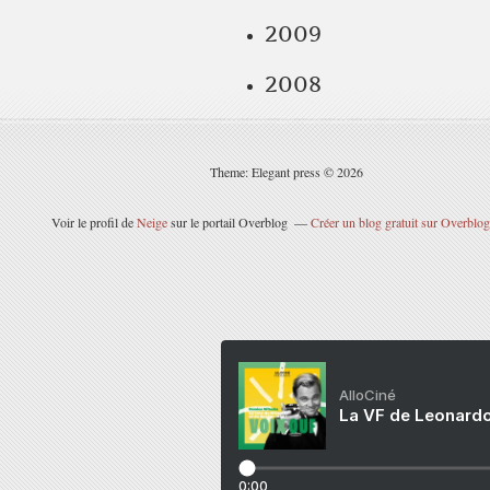
2009
2008
Theme: Elegant press © 2026
Voir le profil de
Neige
sur le portail Overblog
Créer un blog gratuit sur Overblog
AlloCiné
La VF de Leonardo
0:00