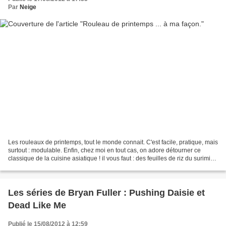
Par
Neige
Les rouleaux de printemps, tout le monde connait. C'est facile, pratique, mais
surtout : modulable. Enfin, chez moi en tout cas, on adore détourner ce
classique de la cuisine asiatique ! il vous faut : des feuilles de riz du surimi
du bambou pimenté (en...
Les séries de Bryan Fuller : Pushing Daisie et
Dead Like Me
Publié le 15/08/2012 à 12:59