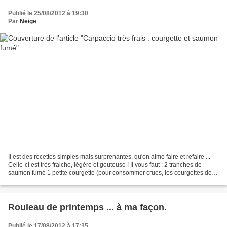
Publié le 25/08/2012 à 19:30
Par
Neige
Il est des recettes simples mais surprenantes, qu'on aime faire et refaire ...
Celle-ci est très fraiche, légère et gouteuse ! Il vous faut : 2 tranches de
saumon fumé 1 petite courgette (pour consommer crues, les courgettes de
petites tailles sont plus...
Rouleau de printemps ... à ma façon.
Publié le 17/08/2012 à 17:35