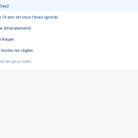
 DayZ
 a 13 ans (et vous l'avez ignoré)
e (littéralement)
im Rayan
 toutes les règles
s les jeux vidéo
us choquant de Rockstar ? - Le scandale BULLY
e plus moche de Steam
du RÊVE tourne au CAUCHEMAR
pendant 8 heures
it… à tort
umiliés par un jeu vidéo