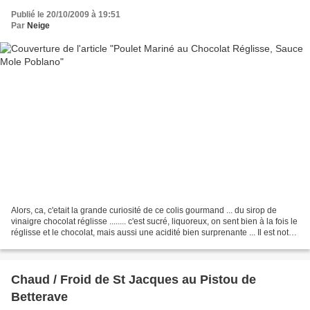
Publié le 20/10/2009 à 19:51
Par
Neige
Alors, ca, c'etait la grande curiosité de ce colis gourmand ... du sirop de
vinaigre chocolat réglisse ........ c'est sucré, liquoreux, on sent bien à la fois le
réglisse et le chocolat, mais aussi une acidité bien surprenante ... Il est noté
sur le flacon,...
Chaud / Froid de St Jacques au Pistou de
Betterave