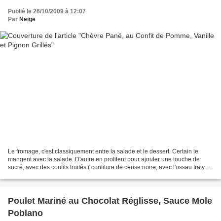
Publié le 26/10/2009 à 12:07
Par
Neige
Le fromage, c'est classiquement entre la salade et le dessert. Certain le
mangent avec la salade. D'autre en profitent pour ajouter une touche de
sucré, avec des confits fruités ( confiture de cerise noire, avec l'ossau Iraty )
Alors du coup, voici un...
Poulet Mariné au Chocolat Réglisse, Sauce Mole
Poblano