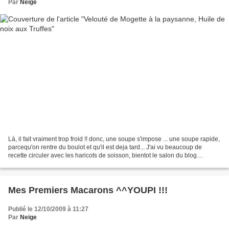
Par
Neige
Là, il fait vraiment trop froid !! donc, une soupe s'impose ... une soupe rapide,
parcequ'on rentre du boulot et qu'il est deja tard... J'ai vu beaucoup de
recette circuler avec les haricots de soisson, bientot le salon du blog
culinaire ^^ (hélas, je...
Mes Premiers Macarons ^^YOUPI !!!
Publié le 12/10/2009 à 11:27
Par
Neige