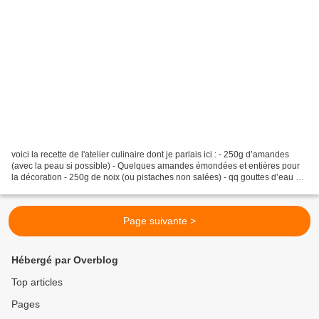
voici la recette de l'atelier culinaire dont je parlais ici : - 250g d’amandes
(avec la peau si possible) - Quelques amandes émondées et entières pour
la décoration - 250g de noix (ou pistaches non salées) - qq gouttes d’eau de
fleur d’oranger - 2 pincées...
Page suivante >
Hébergé par Overblog
Top articles
Pages