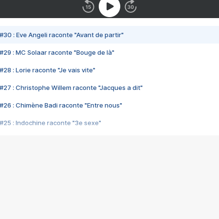
#30 : Eve Angeli raconte "Avant de partir"
#29 : MC Solaar raconte "Bouge de là"
28 : Lorie raconte "Je vais vite"
#27 : Christophe Willem raconte "Jacques a dit"
#26 : Chimène Badi raconte "Entre nous"
#25 : Indochine raconte "3e sexe"
#24 : Zaho raconte "C'est chelou"
#23 : Patrick Bruel raconte "Au café des délices"
#22 : Kyo raconte "Le chemin"
#21 : Nolwenn Leroy raconte "Cassé"
#20 : Patrick Hernandez raconte "Born to be alive"